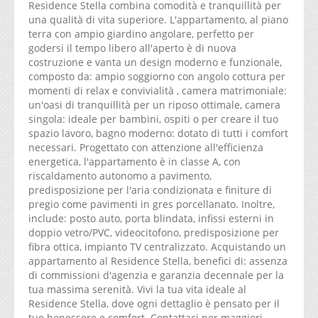
Residence Stella combina comodità e tranquillità per
una qualità di vita superiore. L'appartamento, al piano
terra con ampio giardino angolare, perfetto per
godersi il tempo libero all'aperto è di nuova
costruzione e vanta un design moderno e funzionale,
composto da: ampio soggiorno con angolo cottura per
momenti di relax e convivialità , camera matrimoniale:
un'oasi di tranquillità per un riposo ottimale, camera
singola: ideale per bambini, ospiti o per creare il tuo
spazio lavoro, bagno moderno: dotato di tutti i comfort
necessari. Progettato con attenzione all'efficienza
energetica, l'appartamento è in classe A, con
riscaldamento autonomo a pavimento,
predisposizione per l'aria condizionata e finiture di
pregio come pavimenti in gres porcellanato. Inoltre,
include: posto auto, porta blindata, infissi esterni in
doppio vetro/PVC, videocitofono, predisposizione per
fibra ottica, impianto TV centralizzato. Acquistando un
appartamento al Residence Stella, benefici di: assenza
di commissioni d'agenzia e garanzia decennale per la
tua massima serenità. Vivi la tua vita ideale al
Residence Stella, dove ogni dettaglio è pensato per il
tuo benessere e comfort. Contattaci per maggiori