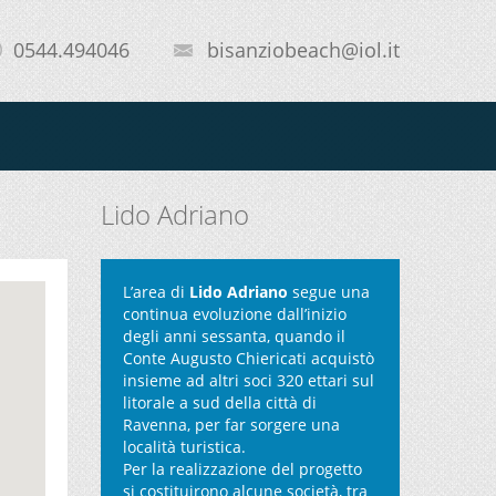
0544.494046
bisanziobeach@iol.it
Lido Adriano
L’area di
Lido Adriano
segue una
continua evoluzione dall’inizio
degli anni sessanta, quando il
Conte Augusto Chiericati acquistò
insieme ad altri soci 320 ettari sul
litorale a sud della città di
Ravenna, per far sorgere una
località turistica.
Per la realizzazione del progetto
si costituirono alcune società, tra